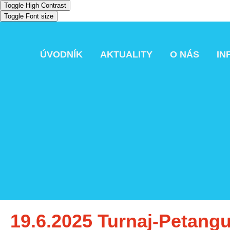
Toggle High Contrast
Toggle Font size
ÚVODNÍK
AKTUALITY
O NÁS
IN
19.6.2025 Turnaj-Petan