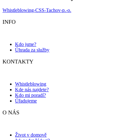
Whistleblowing-CSS-Tachov-p.-o.
INFO
Kdo jsme?
Úhrada za služby
KONTAKTY
Whistleblowing
Kde nás najdete?
Kdo mi poradí?
Úřadujeme
O NÁS
Život v domově