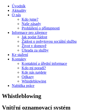
Úvodník
Aktuality
O nás
Kdo jsme?
Naše zásady
Prohlášení o přístupnosti
Informace pro zájemce
Jak podat žádost
Žádost o pobytovou sociální službu
Život v domově
Úhrada za služby
Ke stažení
Kontakty
Kontaktní a úřední informace
Kdo mi poradí?
Kde nás najdete
Odkazy
Whistleblowing
Nabídka práce
Whistleblowing
Vnitřní oznamovací systém