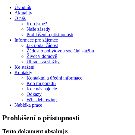
Úvodník
Aktuality
O nás
Kdo jsme?
Naše zásady
Prohlášení o přístupnosti
Informace pro zájemce
Jak podat žádost
Žádost o pobytovou sociální službu
Život v domově
Úhrada za služby
Ke stažení
Kontakty
Kontaktní a úřední informace
Kdo mi poradí?
Kde nás najdete
Odkazy
Whistleblowing
Nabídka práce
Prohlášení o přístupnosti
Tento dokument obsahuje: