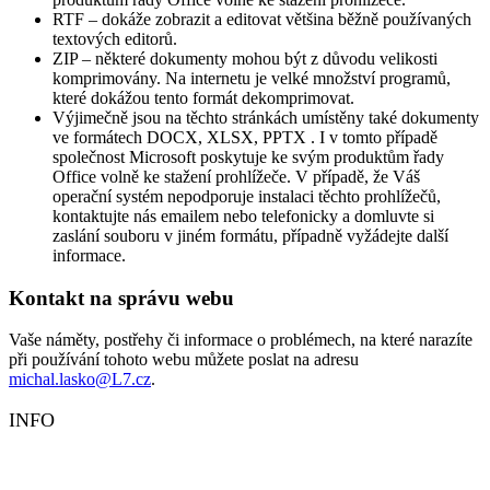
RTF – dokáže zobrazit a editovat většina běžně používaných
textových editorů.
ZIP – některé dokumenty mohou být z důvodu velikosti
komprimovány. Na internetu je velké množství programů,
které dokážou tento formát dekomprimovat.
Výjimečně jsou na těchto stránkách umístěny také dokumenty
ve formátech DOCX, XLSX, PPTX . I v tomto případě
společnost Microsoft poskytuje ke svým produktům řady
Office volně ke stažení prohlížeče. V případě, že Váš
operační systém nepodporuje instalaci těchto prohlížečů,
kontaktujte nás emailem nebo telefonicky a domluvte si
zaslání souboru v jiném formátu, případně vyžádejte další
informace.
Kontakt na správu webu
Vaše náměty, postřehy či informace o problémech, na které narazíte
při používání tohoto webu můžete poslat na adresu
michal.lasko@L7.cz
.
INFO