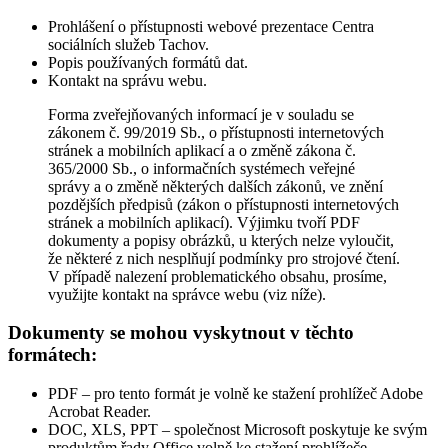
Prohlášení o přístupnosti webové prezentace Centra
sociálních služeb Tachov.
Popis používaných formátů dat.
Kontakt na správu webu.
Forma zveřejňovaných informací je v souladu se
zákonem č. 99/2019 Sb., o přístupnosti internetových
stránek a mobilních aplikací a o změně zákona č.
365/2000 Sb., o informačních systémech veřejné
správy a o změně některých dalších zákonů, ve znění
pozdějších předpisů (zákon o přístupnosti internetových
stránek a mobilních aplikací). Výjimku tvoří PDF
dokumenty a popisy obrázků, u kterých nelze vyloučit,
že některé z nich nesplňují podmínky pro strojové čtení.
V případě nalezení problematického obsahu, prosíme,
využijte kontakt na správce webu (viz níže).
Dokumenty se mohou vyskytnout v těchto
formátech:
PDF – pro tento formát je volně ke stažení prohlížeč Adobe
Acrobat Reader.
DOC, XLS, PPT – společnost Microsoft poskytuje ke svým
produktům řady Office volně ke stažení prohlížeče.