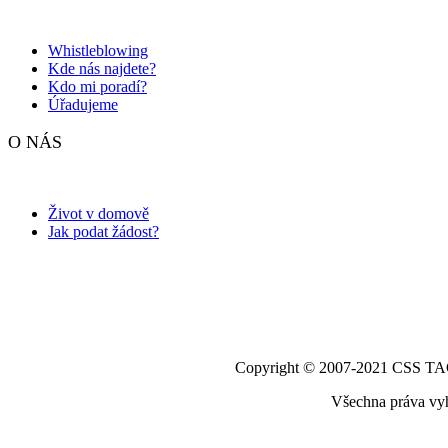
Whistleblowing
Kde nás najdete?
Kdo mi poradí?
Úřadujeme
O NÁS
Život v domově
Jak podat žádost?
Copyright © 2007-2021 CSS 
Všechna práva vy