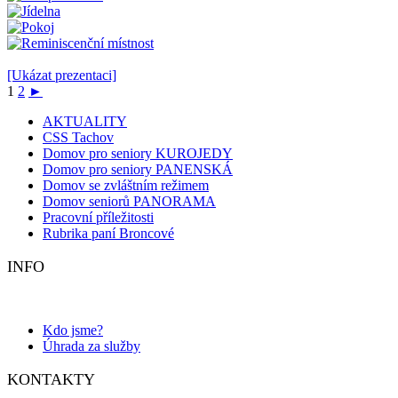
[Ukázat prezentaci]
1
2
►
AKTUALITY
CSS Tachov
Domov pro seniory KUROJEDY
Domov pro seniory PANENSKÁ
Domov se zvláštním režimem
Domov seniorů PANORAMA
Pracovní příležitosti
Rubrika paní Broncové
INFO
Kdo jsme?
Úhrada za služby
KONTAKTY