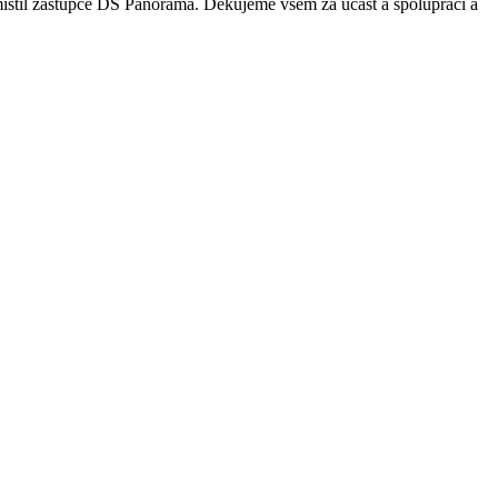
umístil zástupce DS Panorama. Děkujeme všem za účast a spolupráci a