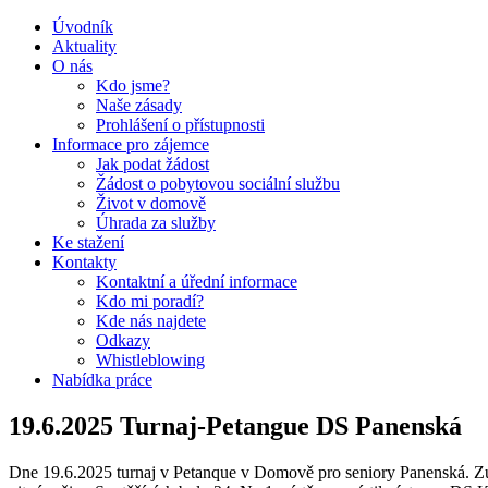
Úvodník
Aktuality
O nás
Kdo jsme?
Naše zásady
Prohlášení o přístupnosti
Informace pro zájemce
Jak podat žádost
Žádost o pobytovou sociální službu
Život v domově
Úhrada za služby
Ke stažení
Kontakty
Kontaktní a úřední informace
Kdo mi poradí?
Kde nás najdete
Odkazy
Whistleblowing
Nabídka práce
19.6.2025 Turnaj-Petangue DS Panenská
Dne 19.6.2025 turnaj v Petanque v Domově pro seniory Panenská. Zúč