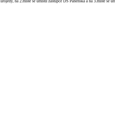
Kurojedy, na 2.místě se umístil zástupce DS Panenská a na 3.místě se 