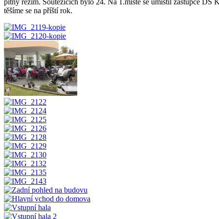
pitný režim. Soutěžících bylo 24. Na 1.místě se umístil zástupce DS 
těšíme se na příští rok.