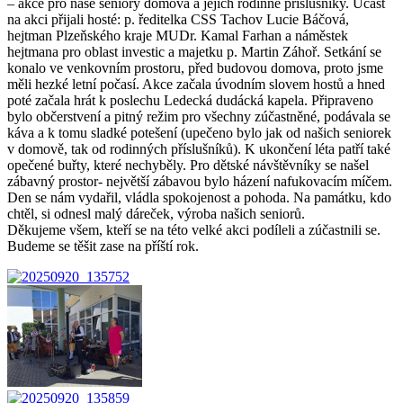
– akce pro naše seniory domova a jejich rodinné příslušníky. Účast
na akci přijali hosté: p. ředitelka CSS Tachov Lucie Báčová,
hejtman Plzeňského kraje MUDr. Kamal Farhan a náměstek
hejtmana pro oblast investic a majetku p. Martin Záhoř. Setkání se
konalo ve venkovním prostoru, před budovou domova, proto jsme
měli hezké letní počasí. Akce začala úvodním slovem hostů a hned
poté začala hrát k poslechu Ledecká dudácká kapela. Připraveno
bylo občerstvení a pitný režim pro všechny zúčastněné, podávala se
káva a k tomu sladké potešení (upečeno bylo jak od našich seniorek
v domově, tak od rodinných příslušníků). K ukončení léta patří také
opečené buřty, které nechyběly. Pro dětské návštěvníky se našel
zábavný prostor- největší zábavou bylo házení nafukovacím míčem.
Den se nám vydařil, vládla spokojenost a pohoda. Na památku, kdo
chtěl, si odnesl malý dáreček, výroba našich seniorů.
Děkujeme všem, kteří se na této velké akci podíleli a zúčastnili se.
Budeme se těšit zase na příští rok.