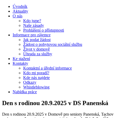
Úvodník
Aktuality
O nás
Kdo jsme?
Naše zásady
Prohlášení o přístupnosti
Informace pro zájemce
Jak podat žádost
Žádost o pobytovou sociální službu
Život v domově
Úhrada za služby
Ke stažení
Kontakty
Kontaktní a úřední informace
Kdo mi poradí?
Kde nás najdete
Odkazy
Whistleblowing
Nabídka práce
Den s rodinou 20.9.2025 v DS Panenská
Den s rodinou 20.9.2025 v Domově pro seniory Panenská, Tachov