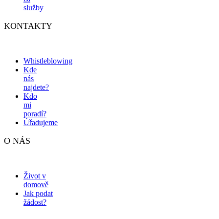
služby
KONTAKTY
Whistleblowing
Kde
nás
najdete?
Kdo
mi
poradí?
Úřadujeme
O NÁS
Život v
domově
Jak podat
žádost?