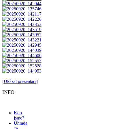
[Ukázat prezentaci]
INFO
Kdo
jsme?
Úhrada
za