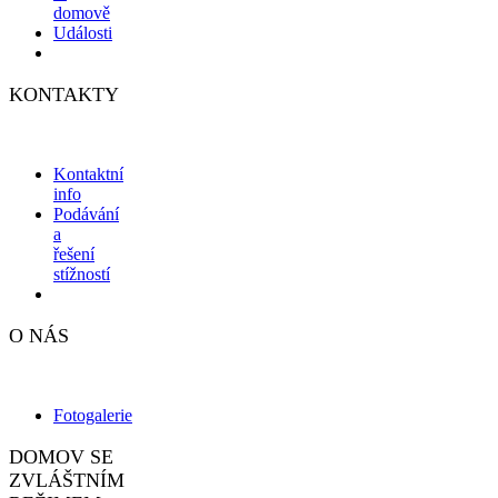
domově
Události
KONTAKTY
Kontaktní
info
Podávání
a
řešení
stížností
O NÁS
Fotogalerie
DOMOV SE
ZVLÁŠTNÍM