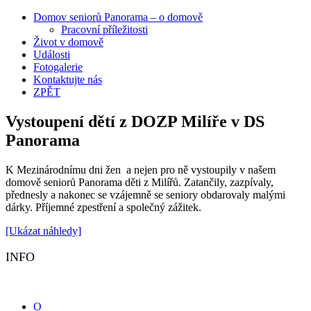
Domov seniorů Panorama – o domově
Pracovní příležitosti
Život v domově
Události
Fotogalerie
Kontaktujte nás
ZPĚT
Vystoupení dětí z DOZP Milíře v DS
Panorama
K Mezinárodnímu dni žen a nejen pro ně vystoupily v našem
domově seniorů Panorama děti z Milířů. Zatančily, zazpívaly,
přednesly a nakonec se vzájemně se seniory obdarovaly malými
dárky. Příjemné zpestření a společný zážitek.
[Ukázat náhledy]
INFO
O