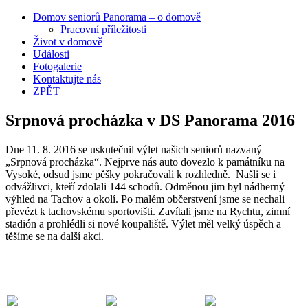
Domov seniorů Panorama – o domově
Pracovní příležitosti
Život v domově
Události
Fotogalerie
Kontaktujte nás
ZPĚT
Srpnová procházka v DS Panorama 2016
Dne 11. 8. 2016 se uskutečnil výlet našich seniorů nazvaný
„Srpnová procházka“. Nejprve nás auto dovezlo k památníku na
Vysoké, odsud jsme pěšky pokračovali k rozhledně. Našli se i
odvážlivci, kteří zdolali 144 schodů. Odměnou jim byl nádherný
výhled na Tachov a okolí. Po malém občerstvení jsme se nechali
převézt k tachovskému sportovišti. Zavítali jsme na Rychtu, zimní
stadión a prohlédli si nové koupaliště. Výlet měl velký úspěch a
těšíme se na další akci.