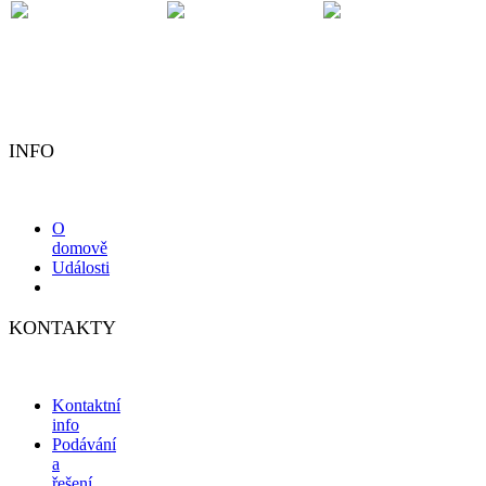
INFO
O
domově
Události
KONTAKTY
Kontaktní
info
Podávání
a
řešení