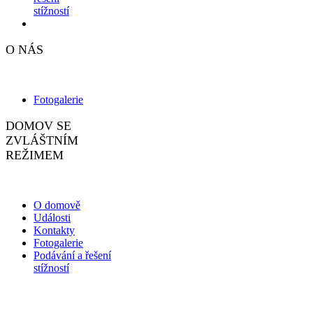
stížností
O NÁS
Fotogalerie
DOMOV SE
ZVLÁŠTNÍM
REŽIMEM
O domově
Události
Kontakty
Fotogalerie
Podávání a řešení
stížností