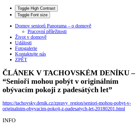
Toggle High Contrast
Toggle Font size
Domov seniorů Panorama – o domově
Pracovní příležitosti
Život v domově
Události
Fotogalerie
Kontaktujte nás
ZPĚT
ČLÁNEK V TACHOVSKÉM DENÍKU –
“Senioři mohou pobýt v originálním
obývacím pokoji z padesátých let”
https://tachovsky.denik.cz/zpravy_region/seniori-mohou-pobyt-v-
originalnim-obyvacim-pokoji-z-padesatych-let-20180201.html
INFO