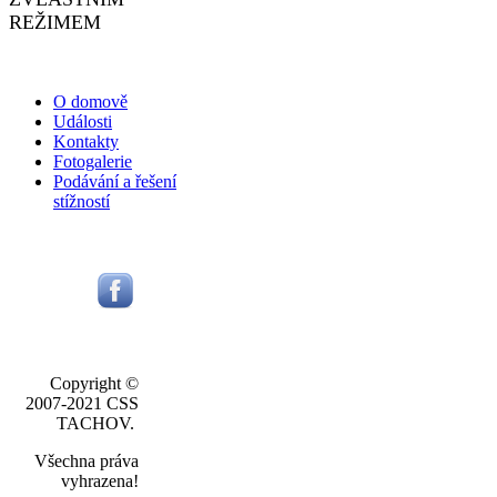
REŽIMEM
O domově
Události
Kontakty
Fotogalerie
Podávání a řešení
stížností
Copyright ©
2007-2021 CSS
TACHOV.
Všechna práva
vyhrazena!