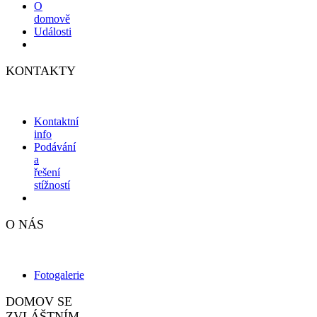
O
domově
Události
KONTAKTY
Kontaktní
info
Podávání
a
řešení
stížností
O NÁS
Fotogalerie
DOMOV SE
ZVLÁŠTNÍM