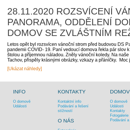
28.11.2020 ROZSVÍCENÍ 
PANORAMA, ODDĚLENÍ DO
DOMOV SE ZVLÁŠTNÍM RE
Letos opět byl rozsvícen vánoční strom před budovou DS Pan
pandemii COVID- 19. Paní vedoucí domova řekla pár slov k 
štolou a příjemnou náladou. Zněly vánoční koledy. Na naše 
Tachov, přispěly krásnými obrázky, vzkazy a přáníčky. Moc
[Ukázat náhledy]
INFO
KONTAKTY
DOMOV 
O domově
Kontaktní info
O domově
Události
Podávání a řešení
Události
stížností
Kontakty
Fotogalerie
O NÁS
Podávání a 