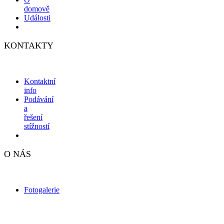
domově
Události
KONTAKTY
Kontaktní
info
Podávání
a
řešení
stížností
O NÁS
Fotogalerie