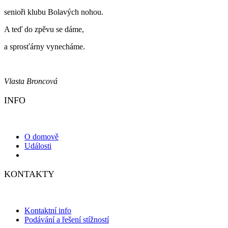
senioři klubu Bolavých nohou.
A teď do zpěvu se dáme,
a sprosťárny vynecháme.
Vlasta Broncová
INFO
O domově
Události
KONTAKTY
Kontaktní info
Podávání a řešení stížností