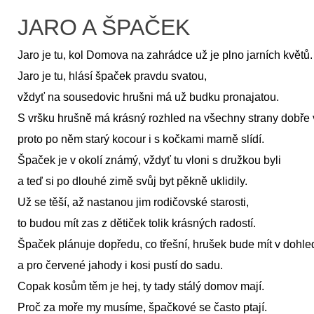
JARO A ŠPAČEK
Jaro je tu, kol Domova na zahrádce už je plno jarních květů.
Jaro je tu, hlásí špaček pravdu svatou,
vždyť na sousedovic hrušni má už budku pronajatou.
S vršku hrušně má krásný rozhled na všechny strany dobře v
proto po něm starý kocour i s kočkami marně slídí.
Špaček je v okolí známý, vždyť tu vloni s družkou byli
a teď si po dlouhé zimě svůj byt pěkně uklidily.
Už se těší, až nastanou jim rodičovské starosti,
to budou mít zas z dětiček tolik krásných radostí.
Špaček plánuje dopředu, co třešní, hrušek bude mít v dohle
a pro červené jahody i kosi pustí do sadu.
Copak kosům těm je hej, ty tady stálý domov mají.
Proč za moře my musíme, špačkové se často ptají.