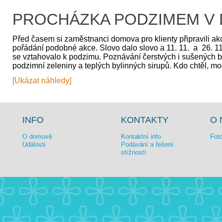
PROCHÁZKA PODZIMEM V 
Před časem si zaměstnanci domova pro klienty připravili akci
pořádání podobné akce. Slovo dalo slovo a 11. 11. a 26. 1
se vztahovalo k podzimu. Poznávání čerstvých i sušených b
podzimní zeleniny a teplých bylinných sirupů. Kdo chtěl, moh
[Ukázat náhledy]
INFO
KONTAKTY
O 
O domově
Kontaktní info
Foto
Události
Podávání a řešení
stížností