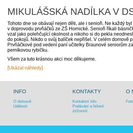
MIKULÁŠSKÁ NADÍLKA V D
Tohoto dne se obávají nejen děti, ale i senioři. Ne každý byl
v doprovodu prvňáčků ze ZŠ Hornické. Senioři říkali básničky 
vzal jako polehčující okolnost a nikoho si do pekla neodnesl.
do pokojů. Nikdo o svůj balíček nepřišel. V celém domově p
Prvňáčkové pod vedení paní učitelky Braunové seniorům zazpí
perníkovou rybičku.
Všem za tuto krásnou akci moc děkujeme.
[Ukázat náhledy]
INFO
KONTAKTY
O 
O domově
Kontaktní info
Foto
Události
Podávání a řešení
stížností