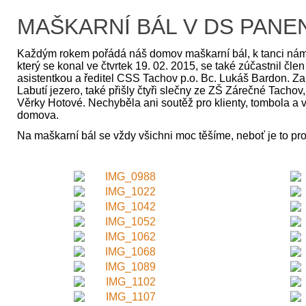
MAŠKARNÍ BÁL V DS PANE
Každým rokem pořádá náš domov maškarní bál, k tanci nám 
který se konal ve čtvrtek 19. 02. 2015, se také zúčastnil č
asistentkou a ředitel CSS Tachov p.o. Bc. Lukáš Bardon. Zam
Labutí jezero, také přišly čtyři slečny ze ZŠ Zárečné Tachov
Věrky Hotové. Nechyběla ani soutěž pro klienty, tombola a
domova.
Na maškarní bál se vždy všichni moc těšíme, neboť je to pr