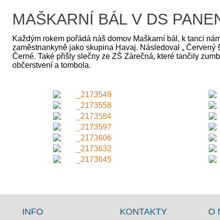
MAŠKARNÍ BÁL V DS PANE
Každým rokem pořádá náš domov Maškarní bál, k tanci nám h
zaměstnankyně jako skupina Havaj. Následoval „ Červený šá
Černé. Také přišly slečny ze ZŠ Zárečná, které tančily zum
občerstvení a tombola.
INFO
KONTAKTY
O 