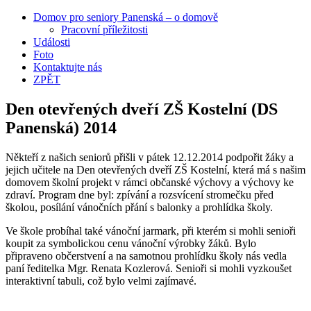
Domov pro seniory Panenská – o domově
Pracovní příležitosti
Události
Foto
Kontaktujte nás
ZPĚT
Den otevřených dveří ZŠ Kostelní (DS
Panenská) 2014
Někteří z našich seniorů přišli v pátek 12.12.2014 podpořit žáky a
jejich učitele na Den otevřených dveří ZŠ Kostelní, která má s našim
domovem školní projekt v rámci občanské výchovy a výchovy ke
zdraví. Program dne byl: zpívání a rozsvícení stromečku před
školou, posílání vánočních přání s balonky a prohlídka školy.
Ve škole probíhal také vánoční jarmark, při kterém si mohli senioři
koupit za symbolickou cenu vánoční výrobky žáků. Bylo
připraveno občerstvení a na samotnou prohlídku školy nás vedla
paní ředitelka Mgr. Renata Kozlerová. Senioři si mohli vyzkoušet
interaktivní tabuli, což bylo velmi zajímavé.