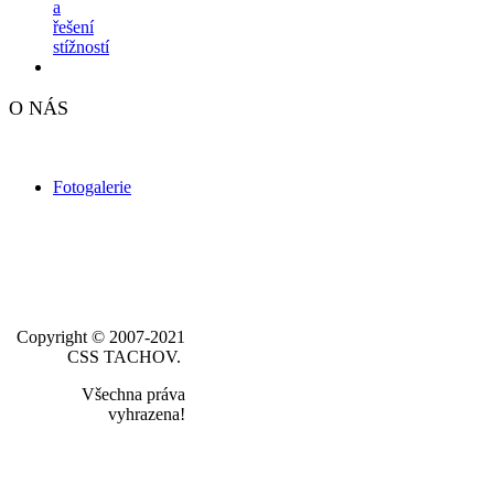
a
řešení
stížností
O NÁS
Fotogalerie
Copyright © 2007-2021
CSS TACHOV.
Všechna práva
vyhrazena!