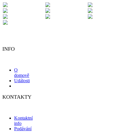
INFO
O
domově
Události
KONTAKTY
Kontaktní
info
Podávání