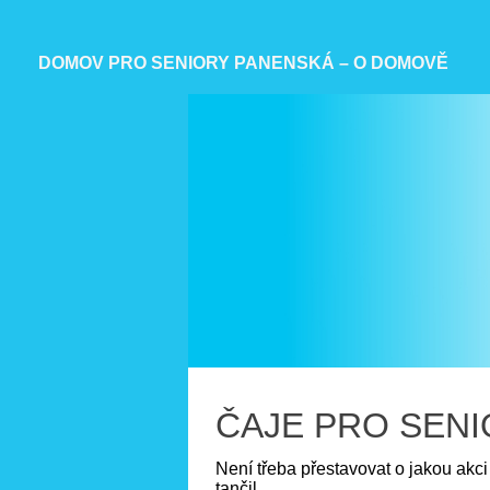
DOMOV PRO SENIORY PANENSKÁ – O DOMOVĚ
ČAJE PRO SENI
Není třeba přestavovat o jakou akci
tančil.