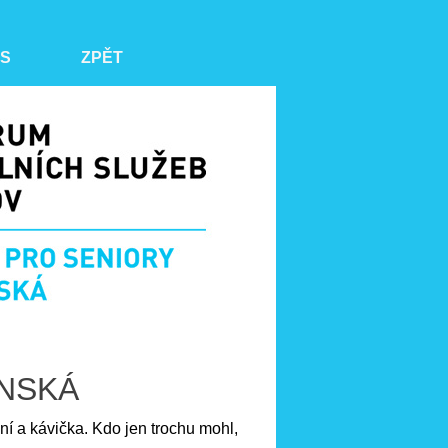
ÁS
ZPĚT
ENSKÁ
ní a kávička. Kdo jen trochu mohl,