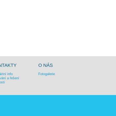
NTAKTY
O NÁS
ktní info
Fotogalerie
ání a řešení
ostí