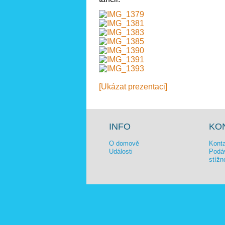
[Ukázat prezentaci]
INFO
KO
O domově
Konta
Události
Podáv
stížn