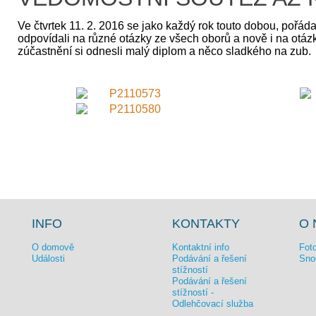
Ve čtvrtek 11. 2. 2016 se jako každý rok touto dobou, pořá
odpovídali na různé otázky ze všech oborů a nově i na otázk
zúčastnění si odnesli malý diplom a něco sladkého na zub.
INFO
KONTAKTY
O 
O domově
Kontaktní info
Foto
Události
Podávání a řešení
Sno
stížností
Podávání a řešení
stížností -
Odlehčovací služba