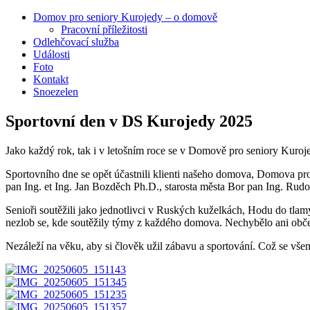
Domov pro seniory Kurojedy – o domově
Pracovní příležitosti
Odlehčovací služba
Události
Foto
Kontakt
Snoezelen
Sportovní den v DS Kurojedy 2025
Jako každý rok, tak i v letošním roce se v Domově pro seniory Kuroje
Sportovního dne se opět účastnili klienti našeho domova, Domova pr
pan Ing. et Ing. Jan Bozděch Ph.D., starosta města Bor pan Ing. Rudo
Senioři soutěžili jako jednotlivci v Ruských kuželkách, Hodu do tla
nezlob se, kde soutěžily týmy z každého domova. Nechybělo ani občer
Nezáleží na věku, aby si člověk užil zábavu a sportování. Což se v