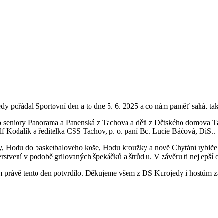
dy pořádal Sportovní den a to dne 5. 6. 2025 a co nám paměť sahá, tak 
o seniory Panorama a Panenská z Tachova a děti z Dětského domova Tac
lf Kodalík a ředitelka CSS Tachov, p. o. paní Bc. Lucie Báčová, DiS..
my, Hodu do basketbalového koše, Hodu kroužky a nově Chytání rybiček
stvení v podobě grilovaných špekáčků a štrůdlu. V závěru ti nejlepší o
šem právě tento den potvrdilo. Děkujeme všem z DS Kurojedy i hostům z