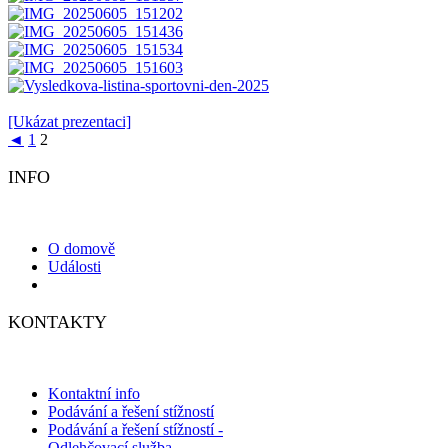
[Ukázat prezentaci]
◄
1
2
INFO
O domově
Události
KONTAKTY
Kontaktní info
Podávání a řešení stížností
Podávání a řešení stížností -
Odlehčovací služba