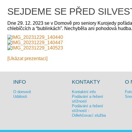
SEJDEME SE PŘED SILVES
Dne 29. 12. 2023 se v Domově pro seniory Kurojedy pořádalo
chlebíčcích a “bublinkách”. Nechyběla ani pohodová hudba
[Ukázat prezentaci]
INFO
KONTAKTY
O 
O domově
Kontaktní info
Foto
Události
Podávání a řešení
Sno
stížností
Podávání a řešení
stížností -
Odlehčovací služba