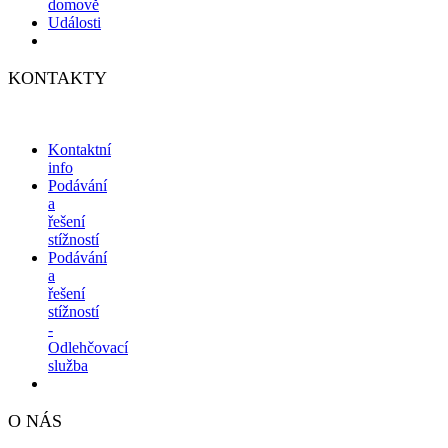
domově
Události
KONTAKTY
Kontaktní
info
Podávání
a
řešení
stížností
Podávání
a
řešení
stížností
-
Odlehčovací
služba
O NÁS