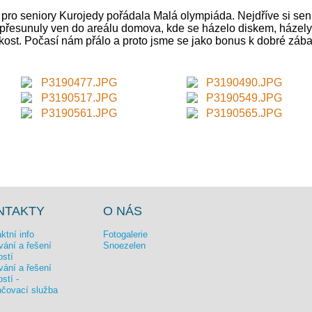
pro seniory Kurojedy pořádala Malá olympiáda. Nejdříve si seni
 přesunuly ven do areálu domova, kde se házelo diskem, házely k
kost. Počasí nám přálo a proto jsme se jako bonus k dobré zábavě
NTAKTY
O NÁS
ktní info
Fotogalerie
ání a řešení
Snoezelen
ostí
ání a řešení
ostí -
čovací služba