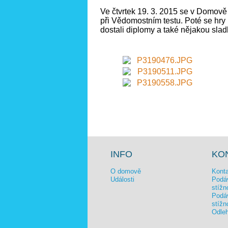
Ve čtvrtek 19. 3. 2015 se v Domově 
při Vědomostním testu. Poté se hry
dostali diplomy a také nějakou slad
INFO
KO
O domově
Konta
Události
Podáv
stížn
Podáv
stížn
Odleh