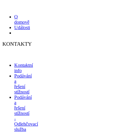
O
domově
Události
KONTAKTY
Kontaktní
info
Podávání
a
řešení
stížností
Podávání
a
řešení
stížností
-
Odlehčovací
služba