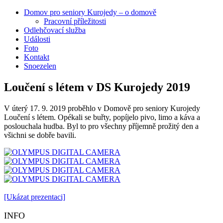
Domov pro seniory Kurojedy – o domově
Pracovní příležitosti
Odlehčovací služba
Události
Foto
Kontakt
Snoezelen
Loučení s létem v DS Kurojedy 2019
V úterý 17. 9. 2019 proběhlo v Domově pro seniory Kurojedy
Loučení s létem. Opékali se buřty, popíjelo pivo, limo a káva a
poslouchala hudba. Byl to pro všechny příjemně prožitý den a
všichni se dobře bavili.
[Ukázat prezentaci]
INFO